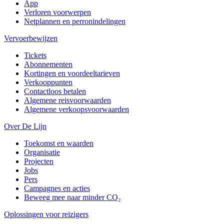
App
Verloren voorwerpen
Netplannen en perronindelingen
Vervoerbewijzen
Tickets
Abonnementen
Kortingen en voordeeltarieven
Verkooppunten
Contactloos betalen
Algemene reisvoorwaarden
Algemene verkoopsvoorwaarden
Over De Lijn
Toekomst en waarden
Organisatie
Projecten
Jobs
Pers
Campagnes en acties
Beweeg mee naar minder CO₂
Oplossingen voor reizigers