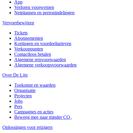
App
Verloren voorwerpen
Netplannen en perronindelingen
Vervoerbewijzen
Tickets
Abonnementen
Kortingen en voordeeltarieven
Verkooppunten
Contactloos betalen
Algemene reisvoorwaarden
Algemene verkoopsvoorwaarden
Over De Lijn
Toekomst en waarden
Organisatie
Projecten
Jobs
Pers
Campagnes en acties
Beweeg mee naar minder CO₂
Oplossingen voor reizigers