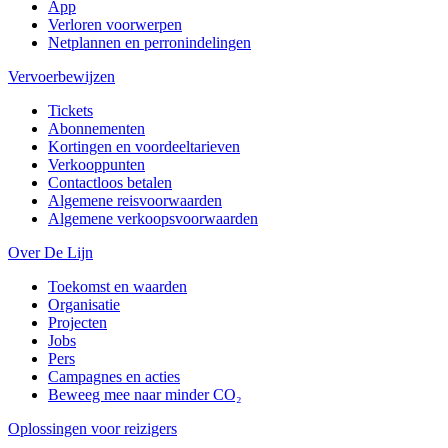
App
Verloren voorwerpen
Netplannen en perronindelingen
Vervoerbewijzen
Tickets
Abonnementen
Kortingen en voordeeltarieven
Verkooppunten
Contactloos betalen
Algemene reisvoorwaarden
Algemene verkoopsvoorwaarden
Over De Lijn
Toekomst en waarden
Organisatie
Projecten
Jobs
Pers
Campagnes en acties
Beweeg mee naar minder CO₂
Oplossingen voor reizigers