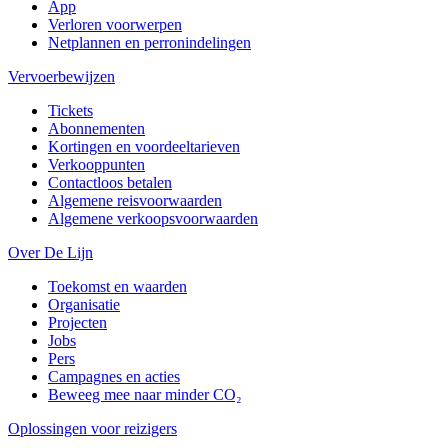
App
Verloren voorwerpen
Netplannen en perronindelingen
Vervoerbewijzen
Tickets
Abonnementen
Kortingen en voordeeltarieven
Verkooppunten
Contactloos betalen
Algemene reisvoorwaarden
Algemene verkoopsvoorwaarden
Over De Lijn
Toekomst en waarden
Organisatie
Projecten
Jobs
Pers
Campagnes en acties
Beweeg mee naar minder CO₂
Oplossingen voor reizigers