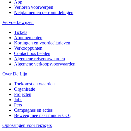
App
Verloren voorwerpen
Netplannen en perronindelingen
Vervoerbewijzen
Tickets
Abonnementen
Kortingen en voordeeltarieven
Verkooppunten
Contactloos betalen
Algemene reisvoorwaarden
Algemene verkoopsvoorwaarden
Over De Lijn
Toekomst en waarden
Organisatie
Projecten
Jobs
Pers
Campagnes en acties
Beweeg mee naar minder CO₂
Oplossingen voor reizigers