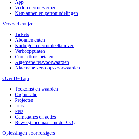
App
Verloren voorwerpen
Netplannen en perronindelingen
Vervoerbewijzen
Tickets
Abonnementen
Kortingen en voordeeltarieven
Verkooppunten
Contactloos betalen
Algemene reisvoorwaarden
Algemene verkoopsvoorwaarden
Over De Lijn
Toekomst en waarden
Organisatie
Projecten
Jobs
Pers
Campagnes en acties
Beweeg mee naar minder CO₂
Oplossingen voor reizigers