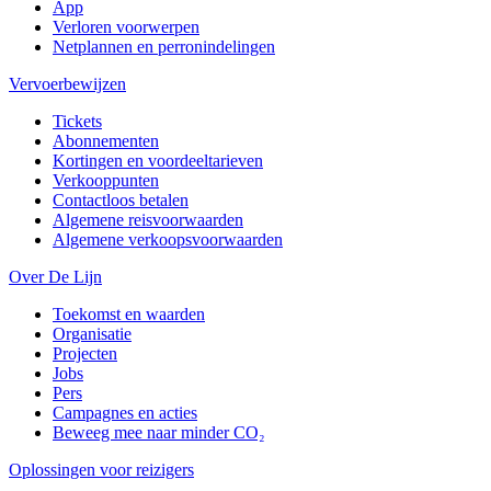
App
Verloren voorwerpen
Netplannen en perronindelingen
Vervoerbewijzen
Tickets
Abonnementen
Kortingen en voordeeltarieven
Verkooppunten
Contactloos betalen
Algemene reisvoorwaarden
Algemene verkoopsvoorwaarden
Over De Lijn
Toekomst en waarden
Organisatie
Projecten
Jobs
Pers
Campagnes en acties
Beweeg mee naar minder CO₂
Oplossingen voor reizigers