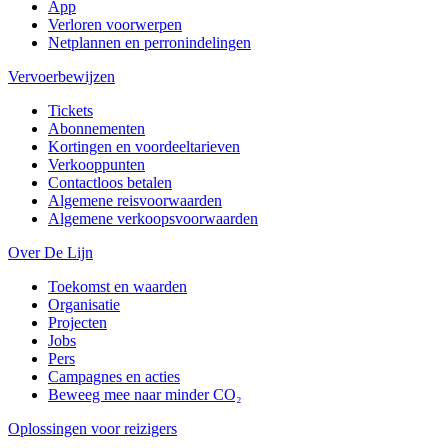
App
Verloren voorwerpen
Netplannen en perronindelingen
Vervoerbewijzen
Tickets
Abonnementen
Kortingen en voordeeltarieven
Verkooppunten
Contactloos betalen
Algemene reisvoorwaarden
Algemene verkoopsvoorwaarden
Over De Lijn
Toekomst en waarden
Organisatie
Projecten
Jobs
Pers
Campagnes en acties
Beweeg mee naar minder CO₂
Oplossingen voor reizigers