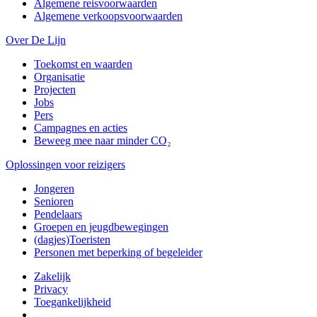
Algemene reisvoorwaarden
Algemene verkoopsvoorwaarden
Over De Lijn
Toekomst en waarden
Organisatie
Projecten
Jobs
Pers
Campagnes en acties
Beweeg mee naar minder CO₂
Oplossingen voor reizigers
Jongeren
Senioren
Pendelaars
Groepen en jeugdbewegingen
(dagjes)Toeristen
Personen met beperking of begeleider
Zakelijk
Privacy
Toegankelijkheid