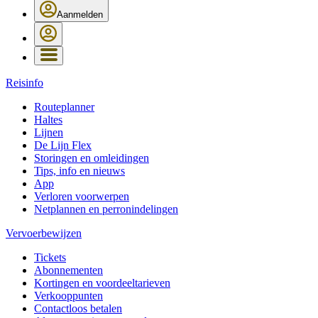
Aanmelden
Reisinfo
Routeplanner
Haltes
Lijnen
De Lijn Flex
Storingen en omleidingen
Tips, info en nieuws
App
Verloren voorwerpen
Netplannen en perronindelingen
Vervoerbewijzen
Tickets
Abonnementen
Kortingen en voordeeltarieven
Verkooppunten
Contactloos betalen