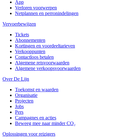
App
Verloren voorwerpen
Netplannen en perronindelingen
Vervoerbewijzen
Tickets
Abonnementen
Kortingen en voordeeltarieven
Verkooppunten
Contactloos betalen
Algemene reisvoorwaarden
Algemene verkoopsvoorwaarden
Over De Lijn
Toekomst en waarden
Organisatie
Projecten
Jobs
Pers
Campagnes en acties
Beweeg mee naar minder CO₂
Oplossingen voor reizigers