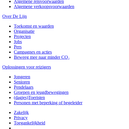
Algemene reisvoorwaarden
Algemene verkoopsvoorwaarden
Over De Lijn
Toekomst en waarden
Organisatie
Projecten
Jobs
Pers
Campagnes en acties
Beweeg mee naar minder CO₂
Oplossingen voor reizigers
Jongeren
Senioren
Pendelaars
Groepen en jeugdbewegingen
(dagjes)Toeristen
Personen met beperking of begeleider
Zakelijk
Privacy
Toegankelijkheid