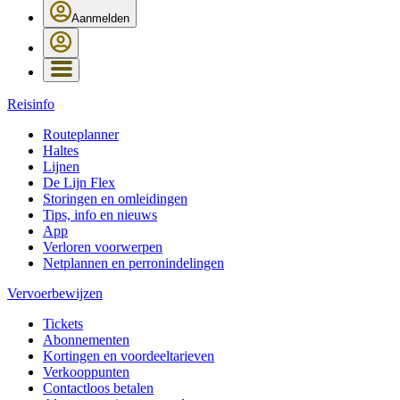
Aanmelden
Reisinfo
Routeplanner
Haltes
Lijnen
De Lijn Flex
Storingen en omleidingen
Tips, info en nieuws
App
Verloren voorwerpen
Netplannen en perronindelingen
Vervoerbewijzen
Tickets
Abonnementen
Kortingen en voordeeltarieven
Verkooppunten
Contactloos betalen