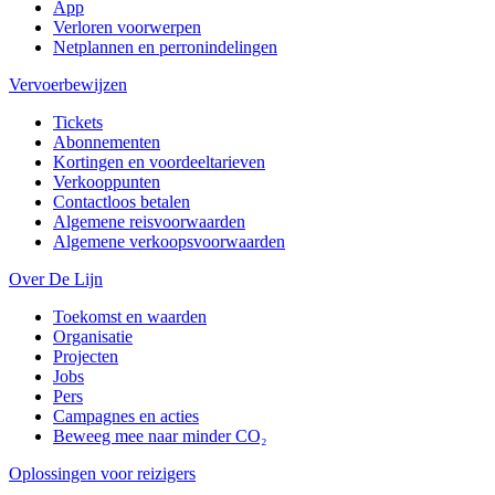
App
Verloren voorwerpen
Netplannen en perronindelingen
Vervoerbewijzen
Tickets
Abonnementen
Kortingen en voordeeltarieven
Verkooppunten
Contactloos betalen
Algemene reisvoorwaarden
Algemene verkoopsvoorwaarden
Over De Lijn
Toekomst en waarden
Organisatie
Projecten
Jobs
Pers
Campagnes en acties
Beweeg mee naar minder CO₂
Oplossingen voor reizigers