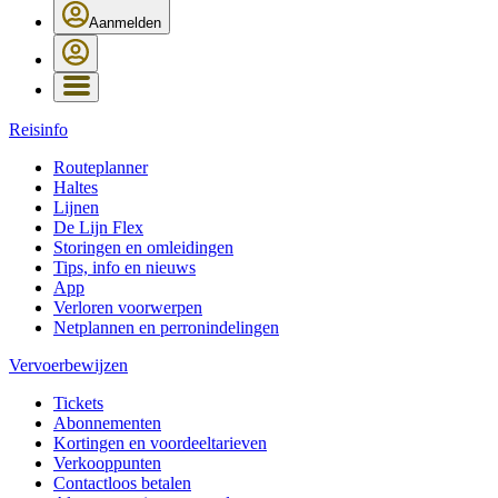
Aanmelden
Reisinfo
Routeplanner
Haltes
Lijnen
De Lijn Flex
Storingen en omleidingen
Tips, info en nieuws
App
Verloren voorwerpen
Netplannen en perronindelingen
Vervoerbewijzen
Tickets
Abonnementen
Kortingen en voordeeltarieven
Verkooppunten
Contactloos betalen