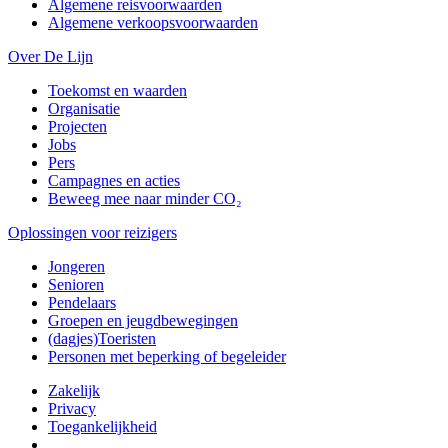
Algemene reisvoorwaarden
Algemene verkoopsvoorwaarden
Over De Lijn
Toekomst en waarden
Organisatie
Projecten
Jobs
Pers
Campagnes en acties
Beweeg mee naar minder CO₂
Oplossingen voor reizigers
Jongeren
Senioren
Pendelaars
Groepen en jeugdbewegingen
(dagjes)Toeristen
Personen met beperking of begeleider
Zakelijk
Privacy
Toegankelijkheid