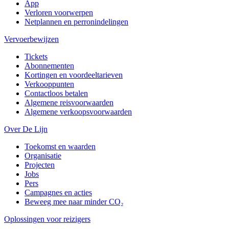
App
Verloren voorwerpen
Netplannen en perronindelingen
Vervoerbewijzen
Tickets
Abonnementen
Kortingen en voordeeltarieven
Verkooppunten
Contactloos betalen
Algemene reisvoorwaarden
Algemene verkoopsvoorwaarden
Over De Lijn
Toekomst en waarden
Organisatie
Projecten
Jobs
Pers
Campagnes en acties
Beweeg mee naar minder CO₂
Oplossingen voor reizigers