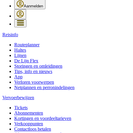
Aanmelden
Reisinfo
Routeplanner
Haltes
Lijnen
De Lijn Flex
Storingen en omleidingen
Tips, info en nieuws
App
Verloren voorwerpen
Netplannen en perronindelingen
Vervoerbewijzen
Tickets
Abonnementen
Kortingen en voordeeltarieven
Verkooppunten
Contactloos betalen