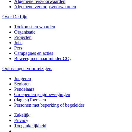
Algemene reisvoorwaarden
Algemene verkoopsvoorwaarden
Over De Lijn
Toekomst en waarden
Organisatie
Projecten
Jobs
Pers
Campagnes en acties
Beweeg mee naar minder CO₂
Oplossingen voor reizigers
Jongeren
Senioren
Pendelaars
Groepen en jeugdbewegingen
(dagjes)Toeristen
Personen met beperking of begeleider
Zakelijk
Privacy
Toegankelijkheid