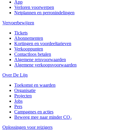
App
Verloren voorwerpen
Netplannen en perronindelingen
Vervoerbewijzen
Tickets
Abonnementen
Kortingen en voordeeltarieven
Verkooppunten
Contactloos betalen
Algemene reisvoorwaarden
Algemene verkoopsvoorwaarden
Over De Lijn
Toekomst en waarden
Organisatie
Projecten
Jobs
Pers
Campagnes en acties
Beweeg mee naar minder CO₂
Oplossingen voor reizigers