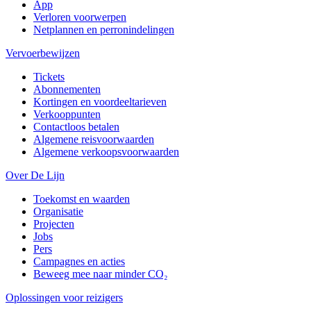
App
Verloren voorwerpen
Netplannen en perronindelingen
Vervoerbewijzen
Tickets
Abonnementen
Kortingen en voordeeltarieven
Verkooppunten
Contactloos betalen
Algemene reisvoorwaarden
Algemene verkoopsvoorwaarden
Over De Lijn
Toekomst en waarden
Organisatie
Projecten
Jobs
Pers
Campagnes en acties
Beweeg mee naar minder CO₂
Oplossingen voor reizigers