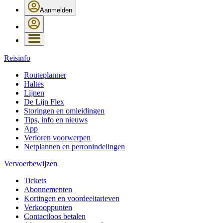
Aanmelden
Reisinfo
Routeplanner
Haltes
Lijnen
De Lijn Flex
Storingen en omleidingen
Tips, info en nieuws
App
Verloren voorwerpen
Netplannen en perronindelingen
Vervoerbewijzen
Tickets
Abonnementen
Kortingen en voordeeltarieven
Verkooppunten
Contactloos betalen