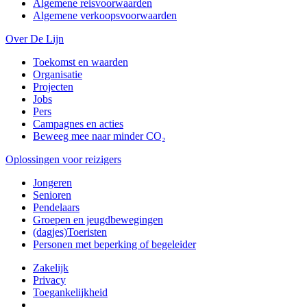
Algemene reisvoorwaarden
Algemene verkoopsvoorwaarden
Over De Lijn
Toekomst en waarden
Organisatie
Projecten
Jobs
Pers
Campagnes en acties
Beweeg mee naar minder CO₂
Oplossingen voor reizigers
Jongeren
Senioren
Pendelaars
Groepen en jeugdbewegingen
(dagjes)Toeristen
Personen met beperking of begeleider
Zakelijk
Privacy
Toegankelijkheid