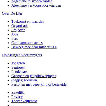
Algemene reisvoorwaarden
Algemene verkoopsvoorwaarden
Over De Lijn
Toekomst en waarden
Organisatie
Projecten
Jobs
Pers
Campagnes en acties
Beweeg mee naar minder CO₂
Oplossingen voor reizigers
Jongeren
Senioren
Pendelaars
Groepen en jeugdbewegingen
(dagjes)Toeristen
Personen met beperking of begeleider
Zakelijk
Privacy
Toegankelijkheid