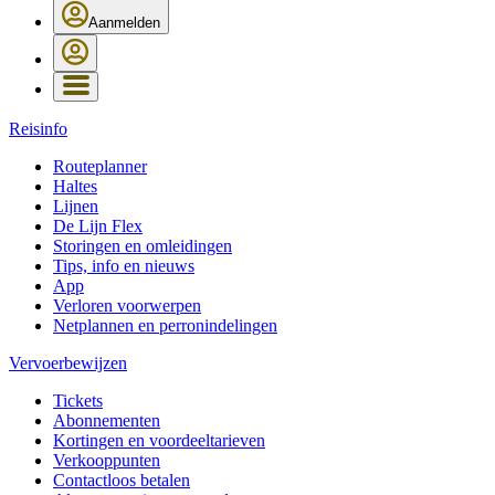
Aanmelden
Reisinfo
Routeplanner
Haltes
Lijnen
De Lijn Flex
Storingen en omleidingen
Tips, info en nieuws
App
Verloren voorwerpen
Netplannen en perronindelingen
Vervoerbewijzen
Tickets
Abonnementen
Kortingen en voordeeltarieven
Verkooppunten
Contactloos betalen