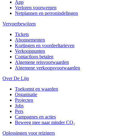
App
Verloren voorwerpen
Netplannen en perronindelingen
Vervoerbewijzen
Tickets
Abonnementen
Kortingen en voordeeltarieven
Verkooppunten
Contactloos betalen
Algemene reisvoorwaarden
Algemene verkoopsvoorwaarden
Over De Lijn
Toekomst en waarden
Organisatie
Projecten
Jobs
Pers
Campagnes en acties
Beweeg mee naar minder CO₂
Oplossingen voor reizigers