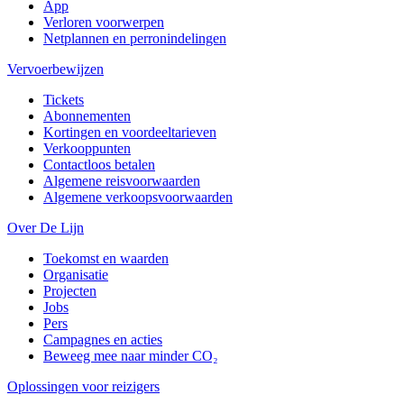
App
Verloren voorwerpen
Netplannen en perronindelingen
Vervoerbewijzen
Tickets
Abonnementen
Kortingen en voordeeltarieven
Verkooppunten
Contactloos betalen
Algemene reisvoorwaarden
Algemene verkoopsvoorwaarden
Over De Lijn
Toekomst en waarden
Organisatie
Projecten
Jobs
Pers
Campagnes en acties
Beweeg mee naar minder CO₂
Oplossingen voor reizigers