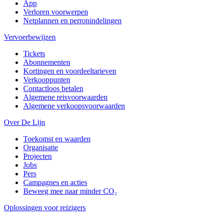
App
Verloren voorwerpen
Netplannen en perronindelingen
Vervoerbewijzen
Tickets
Abonnementen
Kortingen en voordeeltarieven
Verkooppunten
Contactloos betalen
Algemene reisvoorwaarden
Algemene verkoopsvoorwaarden
Over De Lijn
Toekomst en waarden
Organisatie
Projecten
Jobs
Pers
Campagnes en acties
Beweeg mee naar minder CO₂
Oplossingen voor reizigers