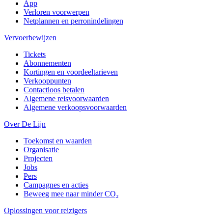
App
Verloren voorwerpen
Netplannen en perronindelingen
Vervoerbewijzen
Tickets
Abonnementen
Kortingen en voordeeltarieven
Verkooppunten
Contactloos betalen
Algemene reisvoorwaarden
Algemene verkoopsvoorwaarden
Over De Lijn
Toekomst en waarden
Organisatie
Projecten
Jobs
Pers
Campagnes en acties
Beweeg mee naar minder CO₂
Oplossingen voor reizigers