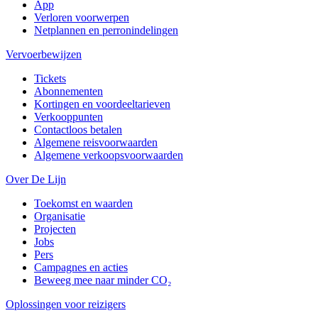
App
Verloren voorwerpen
Netplannen en perronindelingen
Vervoerbewijzen
Tickets
Abonnementen
Kortingen en voordeeltarieven
Verkooppunten
Contactloos betalen
Algemene reisvoorwaarden
Algemene verkoopsvoorwaarden
Over De Lijn
Toekomst en waarden
Organisatie
Projecten
Jobs
Pers
Campagnes en acties
Beweeg mee naar minder CO₂
Oplossingen voor reizigers