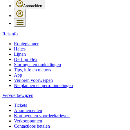
Aanmelden
Reisinfo
Routeplanner
Haltes
Lijnen
De Lijn Flex
Storingen en omleidingen
Tips, info en nieuws
App
Verloren voorwerpen
Netplannen en perronindelingen
Vervoerbewijzen
Tickets
Abonnementen
Kortingen en voordeeltarieven
Verkooppunten
Contactloos betalen