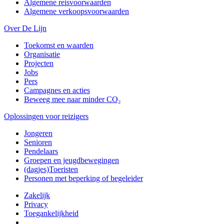
Algemene reisvoorwaarden
Algemene verkoopsvoorwaarden
Over De Lijn
Toekomst en waarden
Organisatie
Projecten
Jobs
Pers
Campagnes en acties
Beweeg mee naar minder CO₂
Oplossingen voor reizigers
Jongeren
Senioren
Pendelaars
Groepen en jeugdbewegingen
(dagjes)Toeristen
Personen met beperking of begeleider
Zakelijk
Privacy
Toegankelijkheid