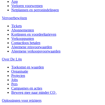
App
Verloren voorwerpen
Netplannen en perronindelingen
Vervoerbewijzen
Tickets
Abonnementen
Kortingen en voordeeltarieven
Verkooppunten
Contactloos betalen
Algemene reisvoorwaarden
Algemene verkoopsvoorwaarden
Over De Lijn
Toekomst en waarden
Organisatie
Projecten
Jobs
Pers
Campagnes en acties
Beweeg mee naar minder CO₂
Oplossingen voor reizigers