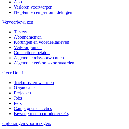
App
Verloren voorwerpen
Netplannen en perronindelingen
Vervoerbewijzen
Tickets
Abonnementen
Kortingen en voordeeltarieven
Verkooppunten
Contactloos betalen
Algemene reisvoorwaarden
Algemene verkoopsvoorwaarden
Over De Lijn
Toekomst en waarden
Organisatie
Projecten
Jobs
Pers
Campagnes en acties
Beweeg mee naar minder CO₂
Oplossingen voor reizigers