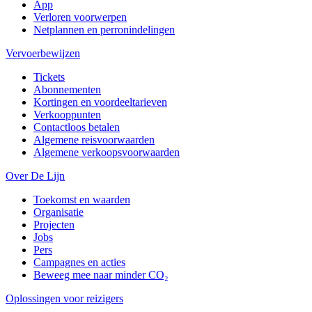
App
Verloren voorwerpen
Netplannen en perronindelingen
Vervoerbewijzen
Tickets
Abonnementen
Kortingen en voordeeltarieven
Verkooppunten
Contactloos betalen
Algemene reisvoorwaarden
Algemene verkoopsvoorwaarden
Over De Lijn
Toekomst en waarden
Organisatie
Projecten
Jobs
Pers
Campagnes en acties
Beweeg mee naar minder CO₂
Oplossingen voor reizigers