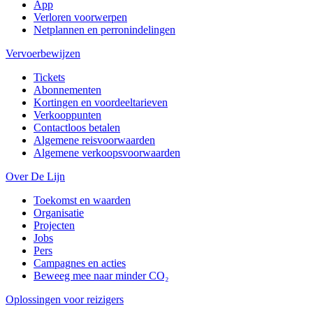
App
Verloren voorwerpen
Netplannen en perronindelingen
Vervoerbewijzen
Tickets
Abonnementen
Kortingen en voordeeltarieven
Verkooppunten
Contactloos betalen
Algemene reisvoorwaarden
Algemene verkoopsvoorwaarden
Over De Lijn
Toekomst en waarden
Organisatie
Projecten
Jobs
Pers
Campagnes en acties
Beweeg mee naar minder CO₂
Oplossingen voor reizigers