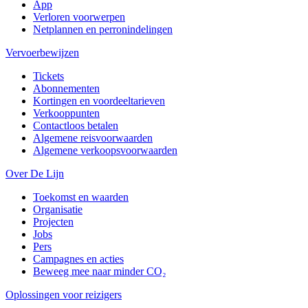
App
Verloren voorwerpen
Netplannen en perronindelingen
Vervoerbewijzen
Tickets
Abonnementen
Kortingen en voordeeltarieven
Verkooppunten
Contactloos betalen
Algemene reisvoorwaarden
Algemene verkoopsvoorwaarden
Over De Lijn
Toekomst en waarden
Organisatie
Projecten
Jobs
Pers
Campagnes en acties
Beweeg mee naar minder CO₂
Oplossingen voor reizigers