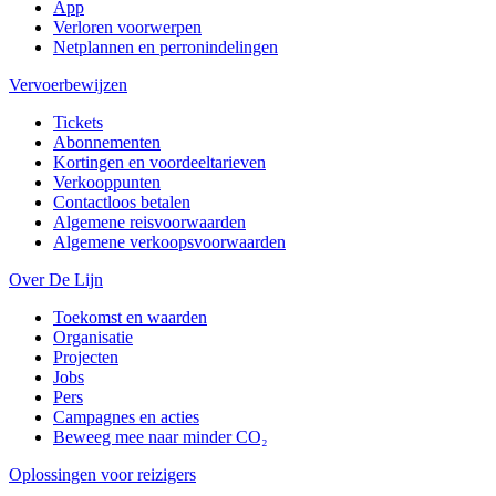
App
Verloren voorwerpen
Netplannen en perronindelingen
Vervoerbewijzen
Tickets
Abonnementen
Kortingen en voordeeltarieven
Verkooppunten
Contactloos betalen
Algemene reisvoorwaarden
Algemene verkoopsvoorwaarden
Over De Lijn
Toekomst en waarden
Organisatie
Projecten
Jobs
Pers
Campagnes en acties
Beweeg mee naar minder CO₂
Oplossingen voor reizigers