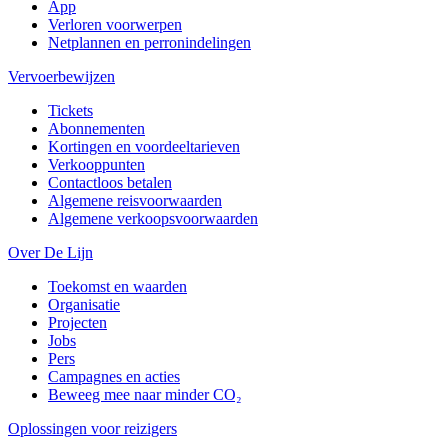
App
Verloren voorwerpen
Netplannen en perronindelingen
Vervoerbewijzen
Tickets
Abonnementen
Kortingen en voordeeltarieven
Verkooppunten
Contactloos betalen
Algemene reisvoorwaarden
Algemene verkoopsvoorwaarden
Over De Lijn
Toekomst en waarden
Organisatie
Projecten
Jobs
Pers
Campagnes en acties
Beweeg mee naar minder CO₂
Oplossingen voor reizigers