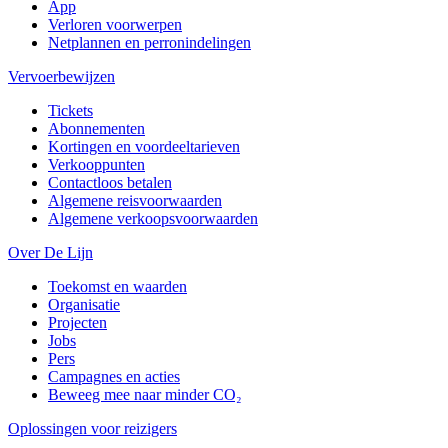
App
Verloren voorwerpen
Netplannen en perronindelingen
Vervoerbewijzen
Tickets
Abonnementen
Kortingen en voordeeltarieven
Verkooppunten
Contactloos betalen
Algemene reisvoorwaarden
Algemene verkoopsvoorwaarden
Over De Lijn
Toekomst en waarden
Organisatie
Projecten
Jobs
Pers
Campagnes en acties
Beweeg mee naar minder CO₂
Oplossingen voor reizigers