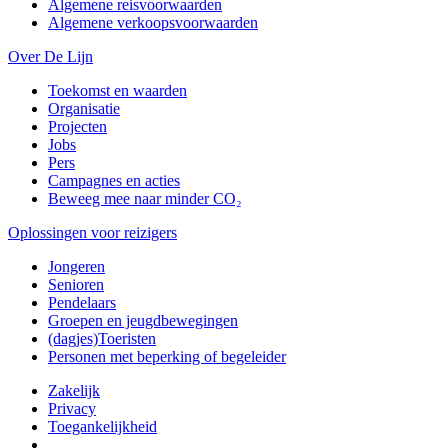
Algemene reisvoorwaarden
Algemene verkoopsvoorwaarden
Over De Lijn
Toekomst en waarden
Organisatie
Projecten
Jobs
Pers
Campagnes en acties
Beweeg mee naar minder CO₂
Oplossingen voor reizigers
Jongeren
Senioren
Pendelaars
Groepen en jeugdbewegingen
(dagjes)Toeristen
Personen met beperking of begeleider
Zakelijk
Privacy
Toegankelijkheid