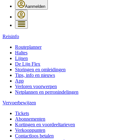
Aanmelden
Reisinfo
Routeplanner
Haltes
Lijnen
De Lijn Flex
Storingen en omleidingen
Tips, info en nieuws
App
Verloren voorwerpen
Netplannen en perronindelingen
Vervoerbewijzen
Tickets
Abonnementen
Kortingen en voordeeltarieven
Verkooppunten
Contactloos betalen