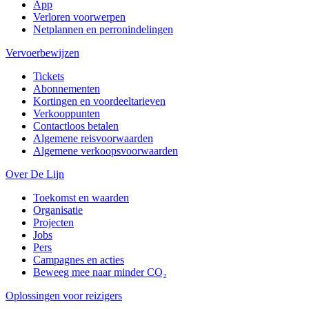
App
Verloren voorwerpen
Netplannen en perronindelingen
Vervoerbewijzen
Tickets
Abonnementen
Kortingen en voordeeltarieven
Verkooppunten
Contactloos betalen
Algemene reisvoorwaarden
Algemene verkoopsvoorwaarden
Over De Lijn
Toekomst en waarden
Organisatie
Projecten
Jobs
Pers
Campagnes en acties
Beweeg mee naar minder CO₂
Oplossingen voor reizigers