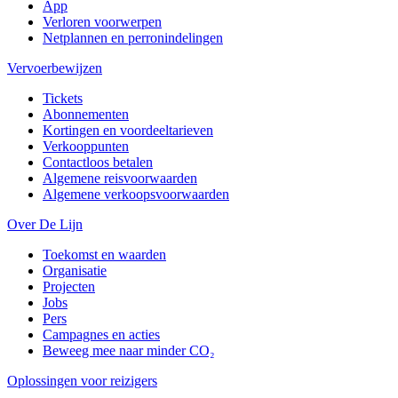
App
Verloren voorwerpen
Netplannen en perronindelingen
Vervoerbewijzen
Tickets
Abonnementen
Kortingen en voordeeltarieven
Verkooppunten
Contactloos betalen
Algemene reisvoorwaarden
Algemene verkoopsvoorwaarden
Over De Lijn
Toekomst en waarden
Organisatie
Projecten
Jobs
Pers
Campagnes en acties
Beweeg mee naar minder CO₂
Oplossingen voor reizigers