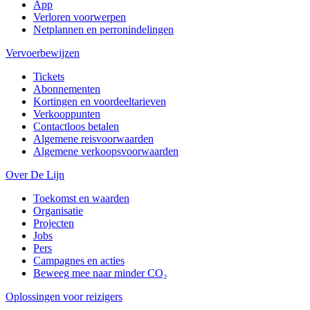
App
Verloren voorwerpen
Netplannen en perronindelingen
Vervoerbewijzen
Tickets
Abonnementen
Kortingen en voordeeltarieven
Verkooppunten
Contactloos betalen
Algemene reisvoorwaarden
Algemene verkoopsvoorwaarden
Over De Lijn
Toekomst en waarden
Organisatie
Projecten
Jobs
Pers
Campagnes en acties
Beweeg mee naar minder CO₂
Oplossingen voor reizigers