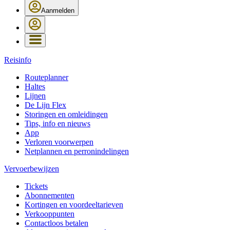
Aanmelden
Reisinfo
Routeplanner
Haltes
Lijnen
De Lijn Flex
Storingen en omleidingen
Tips, info en nieuws
App
Verloren voorwerpen
Netplannen en perronindelingen
Vervoerbewijzen
Tickets
Abonnementen
Kortingen en voordeeltarieven
Verkooppunten
Contactloos betalen