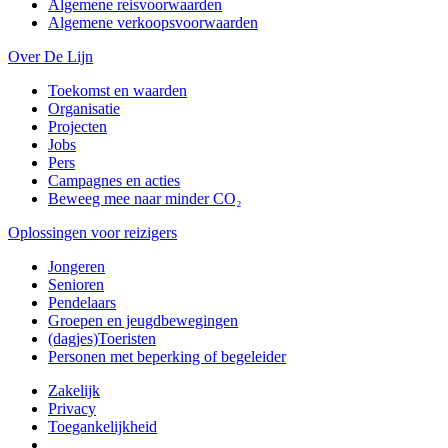
Algemene reisvoorwaarden
Algemene verkoopsvoorwaarden
Over De Lijn
Toekomst en waarden
Organisatie
Projecten
Jobs
Pers
Campagnes en acties
Beweeg mee naar minder CO₂
Oplossingen voor reizigers
Jongeren
Senioren
Pendelaars
Groepen en jeugdbewegingen
(dagjes)Toeristen
Personen met beperking of begeleider
Zakelijk
Privacy
Toegankelijkheid