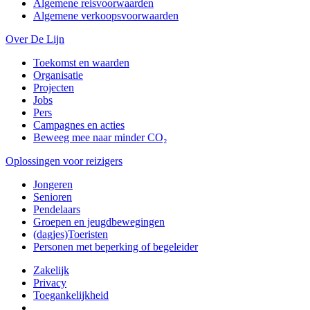
Algemene reisvoorwaarden
Algemene verkoopsvoorwaarden
Over De Lijn
Toekomst en waarden
Organisatie
Projecten
Jobs
Pers
Campagnes en acties
Beweeg mee naar minder CO₂
Oplossingen voor reizigers
Jongeren
Senioren
Pendelaars
Groepen en jeugdbewegingen
(dagjes)Toeristen
Personen met beperking of begeleider
Zakelijk
Privacy
Toegankelijkheid