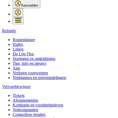
Aanmelden
Reisinfo
Routeplanner
Haltes
Lijnen
De Lijn Flex
Storingen en omleidingen
Tips, info en nieuws
App
Verloren voorwerpen
Netplannen en perronindelingen
Vervoerbewijzen
Tickets
Abonnementen
Kortingen en voordeeltarieven
Verkooppunten
Contactloos betalen