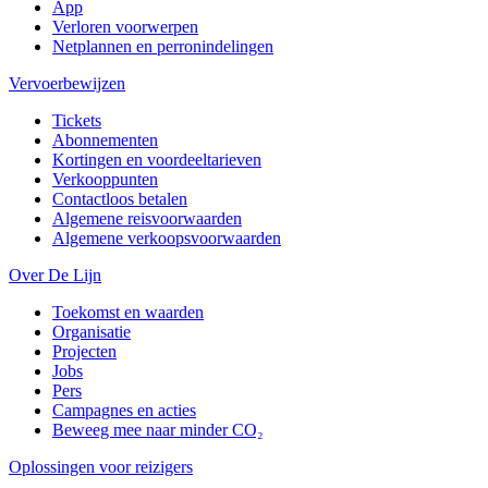
App
Verloren voorwerpen
Netplannen en perronindelingen
Vervoerbewijzen
Tickets
Abonnementen
Kortingen en voordeeltarieven
Verkooppunten
Contactloos betalen
Algemene reisvoorwaarden
Algemene verkoopsvoorwaarden
Over De Lijn
Toekomst en waarden
Organisatie
Projecten
Jobs
Pers
Campagnes en acties
Beweeg mee naar minder CO₂
Oplossingen voor reizigers