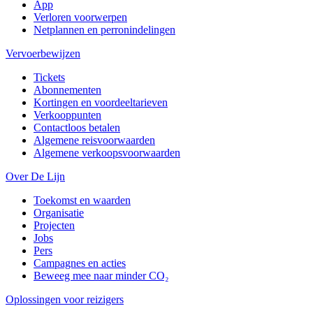
App
Verloren voorwerpen
Netplannen en perronindelingen
Vervoerbewijzen
Tickets
Abonnementen
Kortingen en voordeeltarieven
Verkooppunten
Contactloos betalen
Algemene reisvoorwaarden
Algemene verkoopsvoorwaarden
Over De Lijn
Toekomst en waarden
Organisatie
Projecten
Jobs
Pers
Campagnes en acties
Beweeg mee naar minder CO₂
Oplossingen voor reizigers