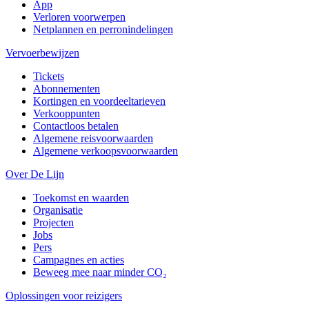
App
Verloren voorwerpen
Netplannen en perronindelingen
Vervoerbewijzen
Tickets
Abonnementen
Kortingen en voordeeltarieven
Verkooppunten
Contactloos betalen
Algemene reisvoorwaarden
Algemene verkoopsvoorwaarden
Over De Lijn
Toekomst en waarden
Organisatie
Projecten
Jobs
Pers
Campagnes en acties
Beweeg mee naar minder CO₂
Oplossingen voor reizigers