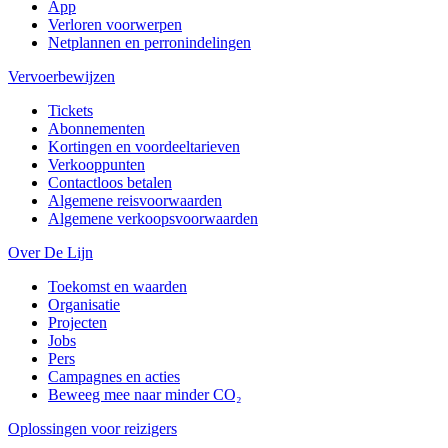
App
Verloren voorwerpen
Netplannen en perronindelingen
Vervoerbewijzen
Tickets
Abonnementen
Kortingen en voordeeltarieven
Verkooppunten
Contactloos betalen
Algemene reisvoorwaarden
Algemene verkoopsvoorwaarden
Over De Lijn
Toekomst en waarden
Organisatie
Projecten
Jobs
Pers
Campagnes en acties
Beweeg mee naar minder CO₂
Oplossingen voor reizigers