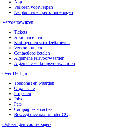
App
Verloren voorwerpen
Netplannen en perronindelingen
Vervoerbewijzen
Tickets
Abonnementen
Kortingen en voordeeltarieven
Verkooppunten
Contactloos betalen
Algemene reisvoorwaarden
Algemene verkoopsvoorwaarden
Over De Lijn
Toekomst en waarden
Organisatie
Projecten
Jobs
Pers
Campagnes en acties
Beweeg mee naar minder CO₂
Oplossingen voor reizigers