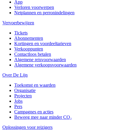
App
Verloren voorwerpen
Netplannen en perronindelingen
Vervoerbewijzen
Tickets
Abonnementen
Kortingen en voordeeltarieven
Verkooppunten
Contactloos betalen
Algemene reisvoorwaarden
Algemene verkoopsvoorwaarden
Over De Lijn
Toekomst en waarden
Organisatie
Projecten
Jobs
Pers
Campagnes en acties
Beweeg mee naar minder CO₂
Oplossingen voor reizigers