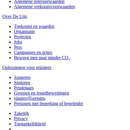
Algemene reisvoorwaarden
Algemene verkoopsvoorwaarden
Over De Lijn
Toekomst en waarden
Organisatie
Projecten
Jobs
Pers
Campagnes en acties
Beweeg mee naar minder CO₂
Oplossingen voor reizigers
Jongeren
Senioren
Pendelaars
Groepen en jeugdbewegingen
(dagjes)Toeristen
Personen met beperking of begeleider
Zakelijk
Privacy
Toegankelijkheid