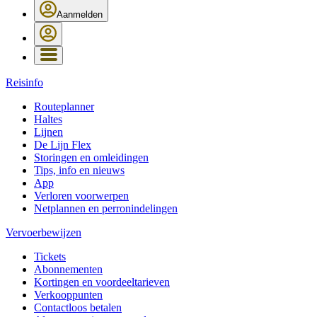
Aanmelden
Reisinfo
Routeplanner
Haltes
Lijnen
De Lijn Flex
Storingen en omleidingen
Tips, info en nieuws
App
Verloren voorwerpen
Netplannen en perronindelingen
Vervoerbewijzen
Tickets
Abonnementen
Kortingen en voordeeltarieven
Verkooppunten
Contactloos betalen