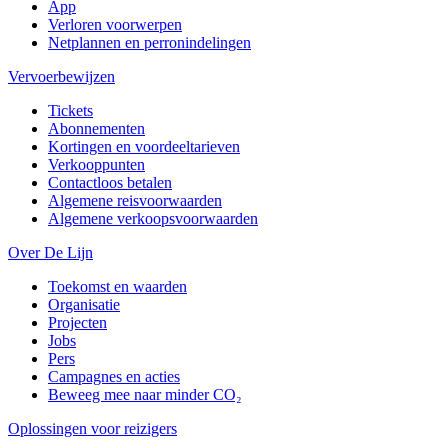
App
Verloren voorwerpen
Netplannen en perronindelingen
Vervoerbewijzen
Tickets
Abonnementen
Kortingen en voordeeltarieven
Verkooppunten
Contactloos betalen
Algemene reisvoorwaarden
Algemene verkoopsvoorwaarden
Over De Lijn
Toekomst en waarden
Organisatie
Projecten
Jobs
Pers
Campagnes en acties
Beweeg mee naar minder CO₂
Oplossingen voor reizigers