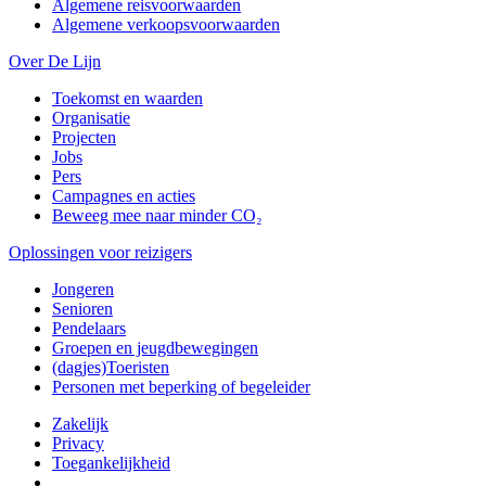
Algemene reisvoorwaarden
Algemene verkoopsvoorwaarden
Over De Lijn
Toekomst en waarden
Organisatie
Projecten
Jobs
Pers
Campagnes en acties
Beweeg mee naar minder CO₂
Oplossingen voor reizigers
Jongeren
Senioren
Pendelaars
Groepen en jeugdbewegingen
(dagjes)Toeristen
Personen met beperking of begeleider
Zakelijk
Privacy
Toegankelijkheid