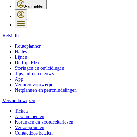
Aanmelden
Reisinfo
Routeplanner
Haltes
Lijnen
De Lijn Flex
Storingen en omleidingen
Tips, info en nieuws
App
Verloren voorwerpen
Netplannen en perronindelingen
Vervoerbewijzen
Tickets
Abonnementen
Kortingen en voordeeltarieven
Verkooppunten
Contactloos betalen