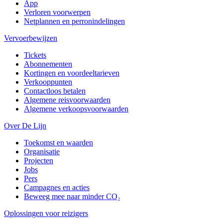
App
Verloren voorwerpen
Netplannen en perronindelingen
Vervoerbewijzen
Tickets
Abonnementen
Kortingen en voordeeltarieven
Verkooppunten
Contactloos betalen
Algemene reisvoorwaarden
Algemene verkoopsvoorwaarden
Over De Lijn
Toekomst en waarden
Organisatie
Projecten
Jobs
Pers
Campagnes en acties
Beweeg mee naar minder CO₂
Oplossingen voor reizigers