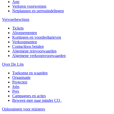
App
Verloren voorwerpen
Netplannen en perronindelingen
Vervoerbewijzen
Tickets
Abonnementen
Kortingen en voordeeltarieven
Verkooppunten
Contactloos betalen
Algemene reisvoorwaarden
Algemene verkoopsvoorwaarden
Over De Lijn
Toekomst en waarden
Organisatie
Projecten
Jobs
Pers
Campagnes en acties
Beweeg mee naar minder CO₂
Oplossingen voor reizigers